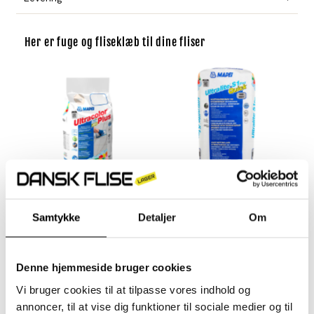
Her er fuge og fliseklæb til dine fliser
Mapei Ultracolor Plus
Mapei Fliseklæb - Ultralite
Fuge | 5 kg
S1
Samtykke
Detaljer
Om
349,- kr
Normal
349,- kr
Normal
pris
pris
Hurtig Visning
Denne hjemmeside bruger cookies
Vi bruger cookies til at tilpasse vores indhold og
annoncer, til at vise dig funktioner til sociale medier og til