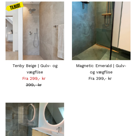
Kampagnen
gælder
frem til
31.08
Tenby Beige | Gulv- og
Magnetic Emerald | Gulv-
vægflise
og vægflise
Fra 299,- kr
Tilbudsprisen
Fra 399,- kr
Normal
399,- kr
Normal
pris
pris