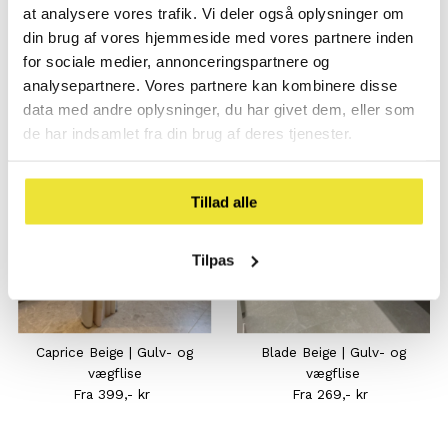
at analysere vores trafik. Vi deler også oplysninger om
din brug af vores hjemmeside med vores partnere inden
for sociale medier, annonceringspartnere og
analysepartnere. Vores partnere kan kombinere disse
Måske, vil du også kunne lide..
data med andre oplysninger, du har givet dem, eller som
de har indsamlet fra din brug af deres tjenester.
Tillad alle
Tilpas
Caprice Beige | Gulv- og
Blade Beige | Gulv- og
vægflise
vægflise
Fra 399,- kr
Normal
Fra 269,- kr
Normal
pris
pris