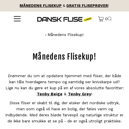
MÅNEDENS FLISEKUP
&
GRATIS FLISEPRØVER
!
0
›
Månedens Flisekup!
Månedens Flisekup!
Drømmer du om at opdatere hjemmet med fliser, der både
kan tåle hverdagens tempo og samtidig ser knivskarpe ud?
Lige nu kan du gøre et kup på en af vores absolutte favoritter:
Tenby Beige
&
Tenby Grey
!
Disse fliser er skabt til dig, der elsker det nordiske udtryk,
men som også vil have en bolig, der føles varm og
indbydende. Med deres bløde farvespil og naturlige struktur er
de ikke bare smukke at se på - de er også utroligt praktiske.