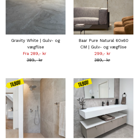
Gravity White | Gulv- og
Baar Pure Natural 60x60
vægflise
CM | Gulv- og vægflise
Fra 289,- kr
Tilbudsprisen
299,- kr
Tilbudsprisen
389,- kr
Normal
389,- kr
Normal
pris
pris
Kampagnen
Kampagnen
gælder
gælder
frem til
frem til
31.08
31.08