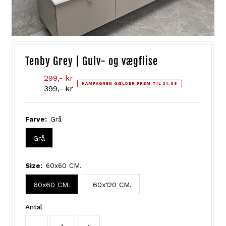
Tenby Grey | Gulv- og vægflise
Tilbudsprisen
299,- kr
KAMPAGNEN GÆLDER FREM TIL 31.08
Normal
399,- kr
pris
Farve:
Grå
Grå
Size:
60x60 CM.
60x60 CM.
60x120 CM.
Antal