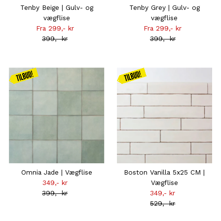
Tenby Beige | Gulv- og
Tenby Grey | Gulv- og
vægflise
vægflise
Fra 299,- kr
Tilbudsprisen
Fra 299,- kr
Tilbudsprisen
399,- kr
Normal
399,- kr
Normal
pris
pris
Kampagnen
Kampagnen
gælder
gælder
frem til d.
frem til d.
16.08
16.08
Omnia Jade | Vægflise
Boston Vanilla 5x25 CM |
349,- kr
Tilbudsprisen
Vægflise
399,- kr
Normal
349,- kr
Tilbudsprisen
pris
529,- kr
Normal
pris