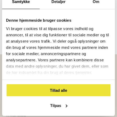
Samtykke
Detaljer
Om
Denne hjemmeside bruger cookies
Vi bruger cookies til at tilpasse vores indhold og
Besøg os i et af vores 7 showrooms
annoncer, til at vise dig funktioner til sociale medier og til
Aalborg
|
Aarhus
|
Esbjerg
|
Herning
|
Køge
|
Odense
|
Vejle
at analysere vores trafik. Vi deler også oplysninger om
din brug af vores hjemmeside med vores partnere inden
for sociale medier, annonceringspartnere og
analysepartnere. Vores partnere kan kombinere disse
data med andre oplysninger, du har givet dem, eller som
de har indsamlet fra din brug af deres tjenester.
Hvorfor vælge
Tillad alle
os?
Tilpas
Vi har altid