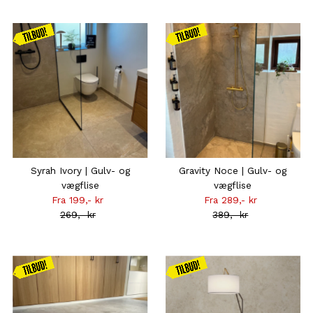
Kampagnen
Kampagnen
gælder
gælder
frem til
frem til d.
31.08
16.08
Syrah Ivory | Gulv- og
Gravity Noce | Gulv- og
vægflise
vægflise
Fra 199,- kr
Tilbudsprisen
Fra 289,- kr
Tilbudsprisen
269,- kr
Normal
389,- kr
Normal
pris
pris
Kampagnen
Kampagnen
gælder
gælder
frem til d.
frem til d.
16.08
16.08