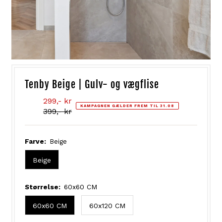
Tenby Beige | Gulv- og vægflise
Tilbudsprisen
299,- kr
KAMPAGNEN GÆLDER FREM TIL 31.08
Normal
399,- kr
pris
Farve:
Beige
Beige
Størrelse:
60x60 CM
60x60 CM
60x120 CM