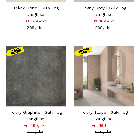
Tekny Bone | Gulv- og
Tekny Grey | Gulv- og
vægflise
vægflise
Fra 169,- kr
Tilbudsprisen
Fra 169,- kr
Tilbudsprisen
269,- kr
Normal
269,- kr
Normal
pris
pris
Kampagnen
Kampagnen
gælder
gælder
frem til
frem til
31.08
31.08
Tekny Graphite | Gulv- og
Tekny Taupe | Gulv- og
vægflise
vægflise
Fra 169,- kr
Tilbudsprisen
Fra 169,- kr
Tilbudsprisen
269,- kr
Normal
269,- kr
Normal
pris
pris