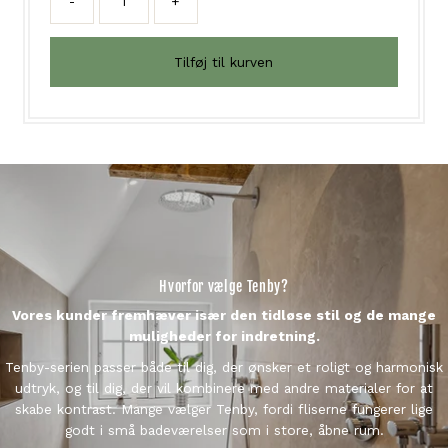
-
+
Hvorfor vælge Tenby?
Vores kunder fremhæver især den tidløse stil og de mange
muligheder for indretning.
Tenby-serien passer både til dig, der ønsker et roligt og harmonisk
udtryk, og til dig, der vil kombinere med andre materialer for at
skabe kontrast. Mange vælger Tenby, fordi fliserne fungerer lige
godt i små badeværelser som i store, åbne rum.