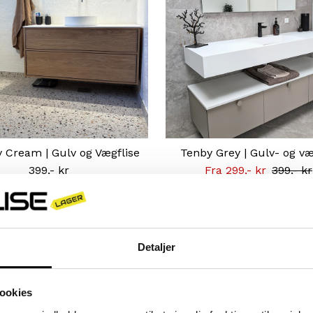
 Cream | Gulv og Vægflise
Tenby Grey | Gulv- og væ
399,- kr
Normal
Tilbudsprisen
Fra 299,- kr
Normal
399,- kr
pris
pris
Kampagnen
gælder
Detaljer
frem til d.
16.08
ookies