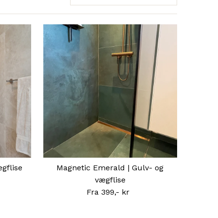
Fremhævet
Mest relevante
Bestsellere
Alfabetisk, A-Å
Alfabetisk, Å-A
Pris, lav til høj
Pris, høj til lav
Dato, ældre til nyere
Dato, nyere til ældre
gflise
Magnetic Emerald | Gulv- og
vægflise
Fra 399,- kr
Normal
pris