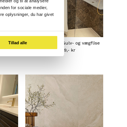
 medier og til at analysere
nden for sociale medier,
e oplysninger, du har givet
ægflise
Caprice Moka | Gulv- og vægflise
Tillad alle
Fra 399,- kr
Normal
pris