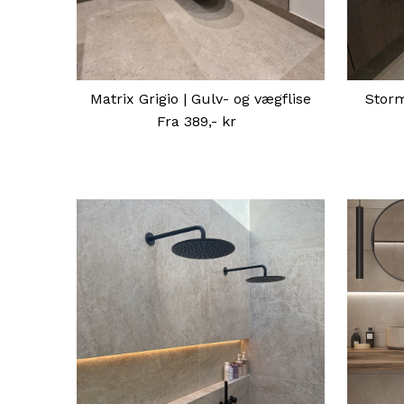
Matrix Grigio | Gulv- og vægflise
Storm
Fra 389,- kr
Normal
pris