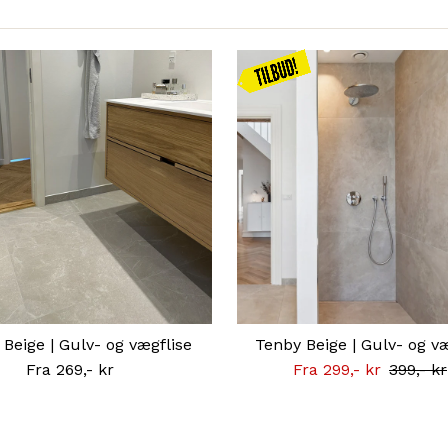
Kampagnen
gælder
frem til
31.08
 Beige | Gulv- og vægflise
Tenby Beige | Gulv- og væ
Fra 269,- kr
Normal
Tilbudsprisen
Fra 299,- kr
Normal
399,- kr
pris
pris