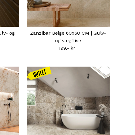
ulv- og
Zanzibar Beige 60x60 CM | Gulv-
og vægflise
199,- kr
Normal
pris
Kampagnen
gælder
frem til d.
16.08