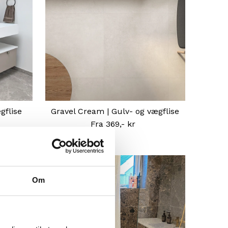
gflise
Gravel Cream | Gulv- og vægflise
Fra 369,- kr
Normal
pris
Om