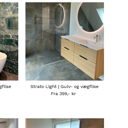
gflise
Strato Light | Gulv- og vægflise
Fra 399,- kr
Normal
pris