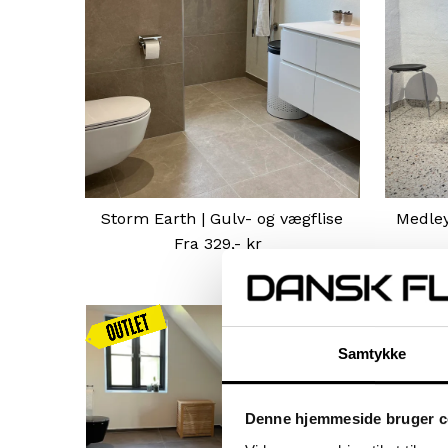
Storm Earth | Gulv- og vægflise
Medley
Fra 329,- kr
Normal
pris
Kampagnen
gælder
Samtykke
frem til d.
16.08
Denne hjemmeside bruger c