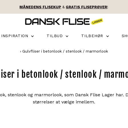
MÅNEDENS FLISEKUP
&
GRATIS FLISEPRØVER
!
INSPIRATION
TILBUD
TILBEHØR
S
›
Gulvfliser i betonlook / stenlook / marmorlook
liser i betonlook / stenlook / marm
look, stenlook og marmorlook, som Dansk Flise Lager har. D
størrelser at vælge imellem.