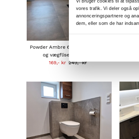
Vi bruger cookies til at tilpas
vores trafik. Vi deler også 
annonceringspartnere og anal
dem, eller som de har indsaml
Powder Ambre 60x60 CM | Gulv-
Verbie
og vægflise - OUTLET
Tilbudsprisen
169,- kr
Normal
249,- kr
pris