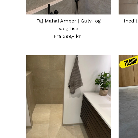
Taj Mahal Amber | Gulv- og
Inedit
vægflise
Fra 399,- kr
Normal
pris
Kampag
gælde
frem til
16.0