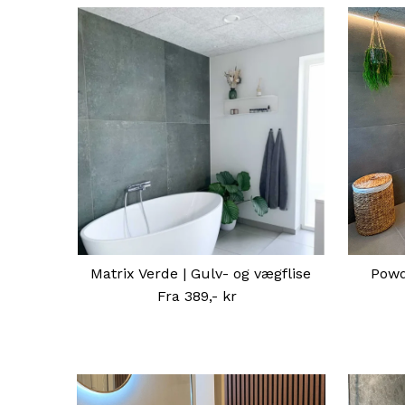
Matrix Verde | Gulv- og vægflise
Powd
Fra 389,- kr
Normal
pris