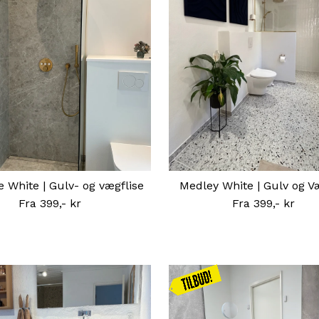
e White | Gulv- og vægflise
Medley White | Gulv og V
Fra 399,- kr
Normal
Fra 399,- kr
Normal
pris
pris
Kampagnen
gælder
frem til
31.08