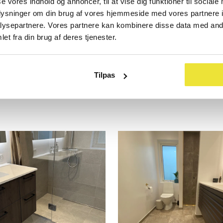
se vores indhold og annoncer, til at vise dig funktioner til sociale
oplysninger om din brug af vores hjemmeside med vores partnere i
ysepartnere. Vores partnere kan kombinere disse data med andr
et fra din brug af deres tjenester.
r Beige | Gulv- og vægflise
Gravity Noce | Gulv- og v
Tilpas
Fra 269,- kr
Normal
Tilbudsprisen
Fra 289,- kr
Normal
389,- kr
pris
pris