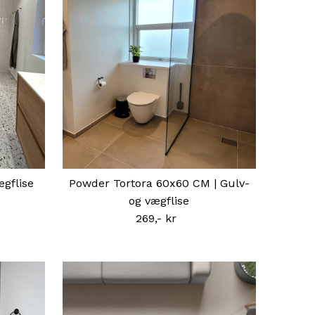
ægflise
Powder Tortora 60x60 CM | Gulv-
og vægflise
269,- kr
Normal
pris