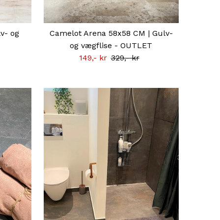
v- og
Camelot Arena 58x58 CM | Gulv-
og vægflise - OUTLET
Tilbudsprisen
149,- kr
Normal
329,- kr
pris