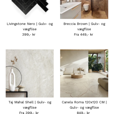
Livingstone Nero | Gulv- og
Breccia Brown | Gulv- og
vægflise
vægflise
399,- kr
Normal
Fra 449,- kr
Normal
pris
pris
Taj Mahal Shell | Gulv- og
Canela Roma 120x120 CM |
vægflise
Gulv- og vægflise
Fra 399,- kr
Normal
849,- kr
Normal