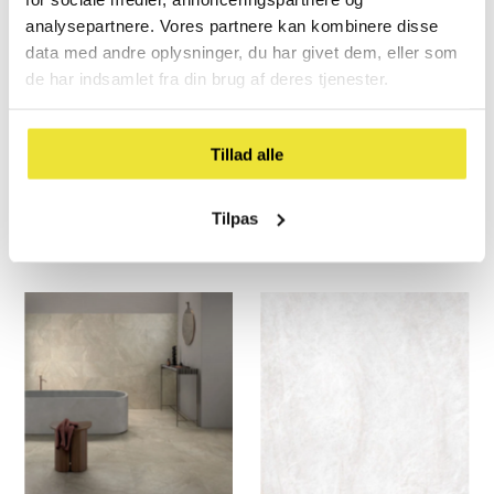
analysepartnere. Vores partnere kan kombinere disse
data med andre oplysninger, du har givet dem, eller som
de har indsamlet fra din brug af deres tjenester.
Tillad alle
Taj Mahal Amber 120x120
Storm Earth 120x120 CM |
CM | Gulv- og vægflise
Gulv- og vægflise
Tilpas
729,- kr
Normal
749,- kr
Normal
pris
pris