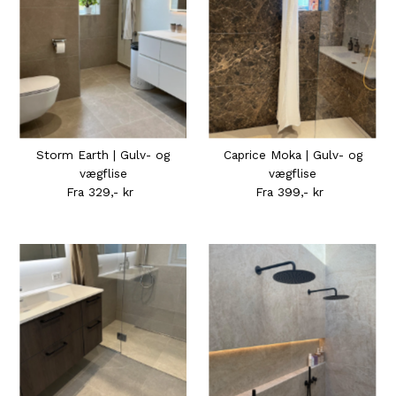
Storm Earth | Gulv- og
Caprice Moka | Gulv- og
vægflise
vægflise
Fra 329,- kr
Normal
Fra 399,- kr
Normal
pris
pris