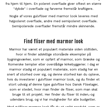
fra hjem til hjem. En poleret overflade giver oftest en større
"dybde" i overflade og farverne fremstår kraftigere.
Nogle af vores gulvfliser med marmor look leveres med
højpoleret overflade, andre med semipoleret overflade.
Semipolerede overflader fremstår mindre skinnende.
Find fliser med marmor look
Marmor har været et populært materiale siden oldtiden,
hvor vi finder adskillige storsåede eksempler på
bygningsværker, som er opført af marmor, som Græske og
Romerske templer eller overdådige kirkebyggerier. I dag er
marmor stadig et populært materiale, som stadig har en
snert af storhed over sig, og denne storhed kan du opleve,
hvis du investerer i gulvfliser marmor look, og du finder et
stort udvalg af denne type gulvflise hos Dansk Fliselager,
som er stedet, hvor man finder de fliser, som man skal
bruge til sit projekt. Her finder du fliser til inden,-og
udendørs brug, og vi har muligheder for alle budgetter.
Med gulfliser marmor look får du et unikt produkt, som er