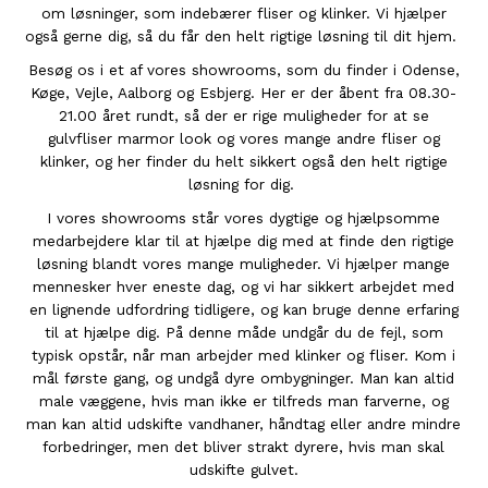
om løsninger, som indebærer fliser og klinker. Vi hjælper
også gerne dig, så du får den helt rigtige løsning til dit hjem.
Besøg os i et af vores showrooms, som du finder i Odense,
Køge, Vejle, Aalborg og Esbjerg. Her er der åbent fra 08.30-
21.00 året rundt, så der er rige muligheder for at se
gulvfliser marmor look og vores mange andre fliser og
klinker, og her finder du helt sikkert også den helt rigtige
løsning for dig.
I vores showrooms står vores dygtige og hjælpsomme
medarbejdere klar til at hjælpe dig med at finde den rigtige
løsning blandt vores mange muligheder. Vi hjælper mange
mennesker hver eneste dag, og vi har sikkert arbejdet med
en lignende udfordring tidligere, og kan bruge denne erfaring
til at hjælpe dig. På denne måde undgår du de fejl, som
typisk opstår, når man arbejder med klinker og fliser. Kom i
mål første gang, og undgå dyre ombygninger. Man kan altid
male væggene, hvis man ikke er tilfreds man farverne, og
man kan altid udskifte vandhaner, håndtag eller andre mindre
forbedringer, men det bliver strakt dyrere, hvis man skal
udskifte gulvet.