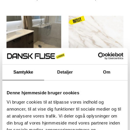
pris
pris
Kampagnen
gælder
frem til d.
16.08
Samtykke
Detaljer
Om
Storm Grey 120x120 CM |
Classy Warm White 60x60
Gulv- og vægflise
CM | Gulv- og vægflise -
749,- kr
Normal
OUTLET
Denne hjemmeside bruger cookies
pris
Fra 199,- kr
Tilbudsprisen
399,- kr
Normal
Vi bruger cookies til at tilpasse vores indhold og
pris
annoncer, til at vise dig funktioner til sociale medier og til
at analysere vores trafik. Vi deler også oplysninger om
din brug af vores hjemmeside med vores partnere inden
for sociale medier, annonceringspartnere og