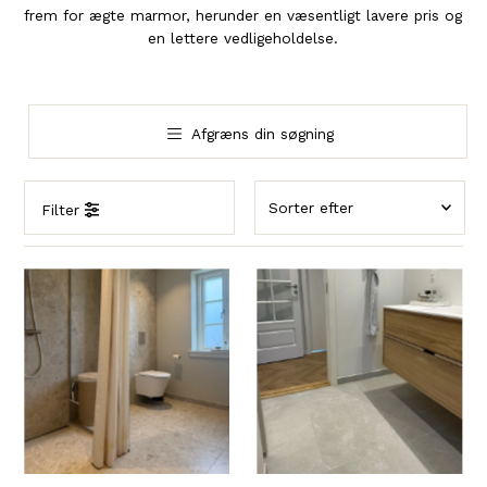
frem for ægte marmor, herunder en væsentligt lavere pris og
en lettere vedligeholdelse.
Afgræns din søgning
Filter
Fremhævet
Mest relevante
Bestsellere
Alfabetisk, A-Å
Alfabetisk, Å-A
Pris, lav til høj
Pris, høj til lav
Dato, ældre til
nyere