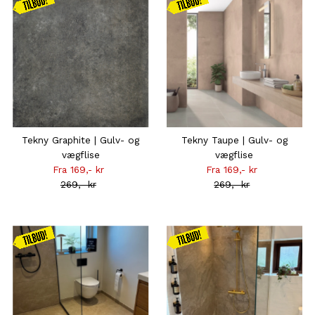
Kampagnen
Kampagnen
gælder
gælder
frem til
frem til
31.08
31.08
Tekny Graphite | Gulv- og
Tekny Taupe | Gulv- og
vægflise
vægflise
Fra 169,- kr
Tilbudsprisen
Fra 169,- kr
Tilbudsprisen
269,- kr
Normal
269,- kr
Normal
pris
pris
Kampagnen
Kampagnen
gælder
gælder
frem til
frem til d.
31.08
16.08