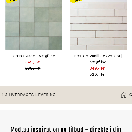
gælder
gælder
frem til d.
frem til d.
16.08
16.08
Omnia Jade | Vægflise
Boston Vanilla 5x25 CM |
349,- kr
Tilbudsprisen
Vægflise
399,- kr
Normal
349,- kr
Tilbudsprisen
pris
529,- kr
Normal
pris
GRATIS OPBEVARING I 2 UGER
Modtag inspiration og tilbud - direkte i din