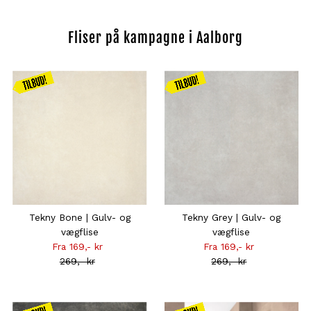
Fliser på kampagne i Aalborg
Kampagnen
Kampagnen
gælder
gælder
frem til
frem til
31.08
31.08
Tekny Bone | Gulv- og
Tekny Grey | Gulv- og
vægflise
vægflise
Fra 169,- kr
Tilbudsprisen
Fra 169,- kr
Tilbudsprisen
269,- kr
Normal
269,- kr
Normal
pris
pris