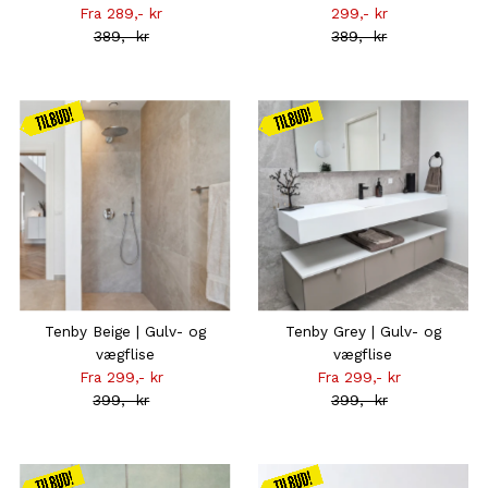
Fra 289,- kr
Tilbudsprisen
299,- kr
Tilbudsprisen
389,- kr
Normal
389,- kr
Normal
pris
pris
Kampagnen
Kampagnen
gælder
gælder
frem til
frem til
31.08
31.08
Tenby Beige | Gulv- og
Tenby Grey | Gulv- og
vægflise
vægflise
Fra 299,- kr
Tilbudsprisen
Fra 299,- kr
Tilbudsprisen
399,- kr
Normal
399,- kr
Normal
pris
pris
Kampagnen
Kampagnen