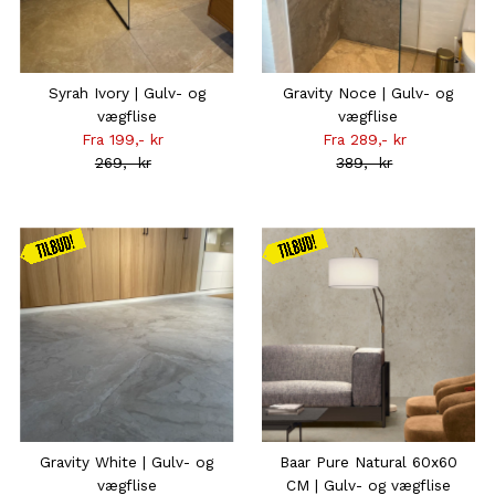
Syrah Ivory | Gulv- og
Gravity Noce | Gulv- og
vægflise
vægflise
Fra 199,- kr
Tilbudsprisen
Fra 289,- kr
Tilbudsprisen
269,- kr
Normal
389,- kr
Normal
pris
pris
Kampagnen
Kampagnen
gælder
gælder
frem til d.
frem til d.
16.08
16.08
Gravity White | Gulv- og
Baar Pure Natural 60x60
vægflise
CM | Gulv- og vægflise