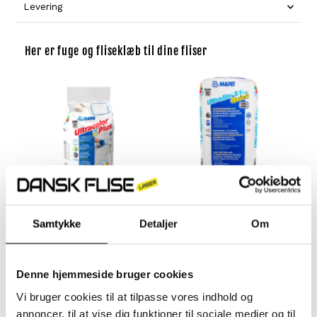
Levering
Her er fuge og fliseklæb til dine fliser
Mapei Ultracolor Plus
Mapei Fliseklæb - Ultralite
Samtykke
Detaljer
Om
Fuge | 5 kg
S1
349,- kr
Normal
349,- kr
Normal
pris
pris
Hurtig Visning
Denne hjemmeside bruger cookies
Vi bruger cookies til at tilpasse vores indhold og
annoncer, til at vise dig funktioner til sociale medier og til