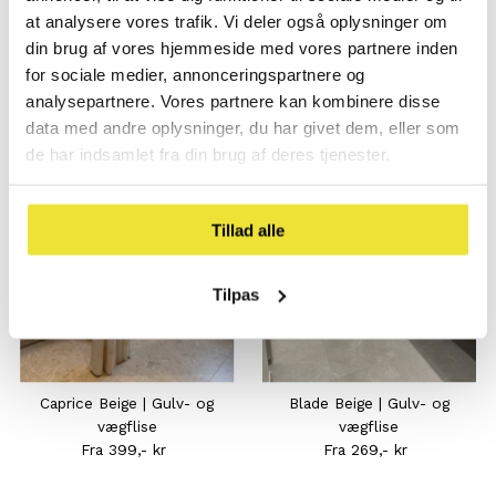
at analysere vores trafik. Vi deler også oplysninger om
din brug af vores hjemmeside med vores partnere inden
for sociale medier, annonceringspartnere og
analysepartnere. Vores partnere kan kombinere disse
Måske, vil du også kunne lide..
data med andre oplysninger, du har givet dem, eller som
de har indsamlet fra din brug af deres tjenester.
Tillad alle
Tilpas
Caprice Beige | Gulv- og
Blade Beige | Gulv- og
vægflise
vægflise
Fra 399,- kr
Normal
Fra 269,- kr
Normal
pris
pris