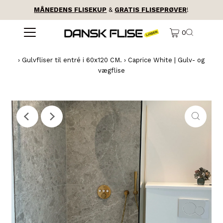
MÅNEDENS FLISEKUP
&
GRATIS FLISEPRØVER
!
0
›
Gulvfliser til entré i 60x120 CM.
›
Caprice White | Gulv- og
vægflise