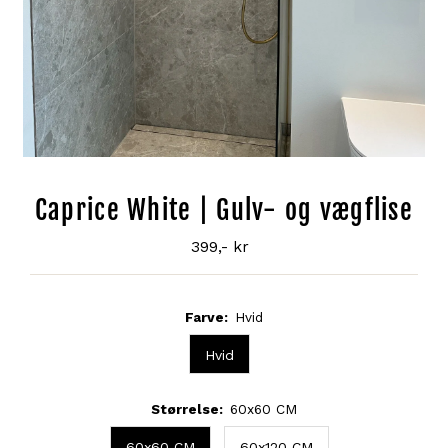
Caprice White | Gulv- og vægflise
399,- kr
Normal
pris
Farve:
Hvid
Hvid
Størrelse:
60x60 CM
60x60 CM
60x120 CM