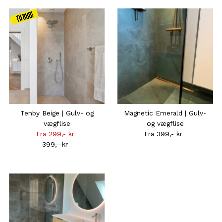
Kampagnen
gælder
frem til
31.08
Tenby Beige | Gulv- og
Magnetic Emerald | Gulv-
vægflise
og vægflise
Fra 299,- kr
Tilbudsprisen
Fra 399,- kr
Normal
399,- kr
Normal
pris
pris