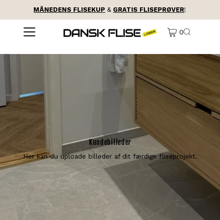
MÅNEDENS FLISEKUP
&
GRATIS FLISEPRØVER
!
0
Kundebilleder
Her kan du uploade billeder af dit færdige fliseprojekt.