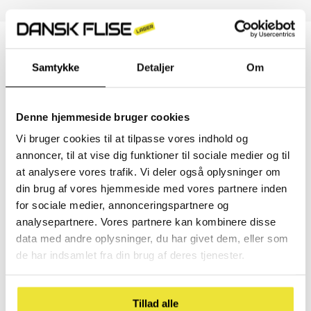
Samtykke
Detaljer
Om
Når du har uploadet dit billede, vil vi gennemgå det, og hvis
det opfylder vores kvalitetskrav, vil det blive fremvist på
vores hjemmeside og sociale medier.
Denne hjemmeside bruger cookies
Ved at uploade dine billeder giver du Dansk Flise Lager
tilladelse til at bruge dine billeder til markedsføringsformål.
Vi bruger cookies til at tilpasse vores indhold og
annoncer, til at vise dig funktioner til sociale medier og til
Vi ser frem til at se dit færdige resultat med vores fliser.
at analysere vores trafik. Vi deler også oplysninger om
din brug af vores hjemmeside med vores partnere inden
for sociale medier, annonceringspartnere og
analysepartnere. Vores partnere kan kombinere disse
Kundegalleri
data med andre oplysninger, du har givet dem, eller som
de har indsamlet fra din brug af deres tjenester.
Tillad alle