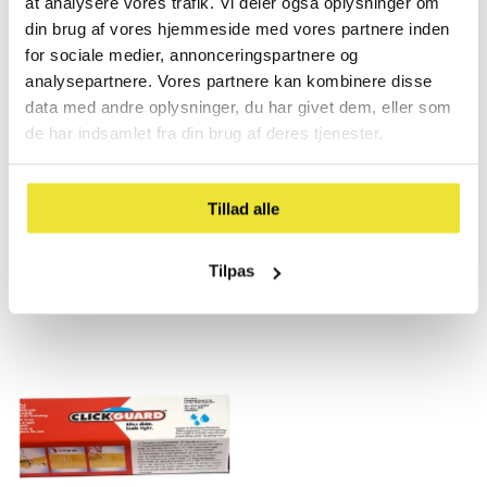
at analysere vores trafik. Vi deler også oplysninger om
din brug af vores hjemmeside med vores partnere inden
for sociale medier, annonceringspartnere og
analysepartnere. Vores partnere kan kombinere disse
data med andre oplysninger, du har givet dem, eller som
de har indsamlet fra din brug af deres tjenester.
Tillad alle
No Noise Underlag U.
Montagesæt til Laminat
Tilpas
Dampspærre til 8 m2
129,- kr
Normal
379,- kr
Normal
pris
pris