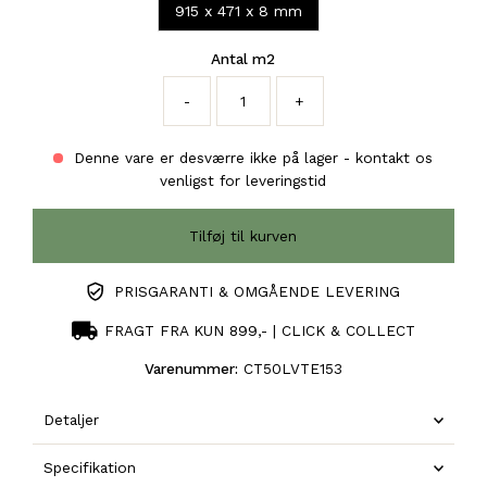
915 x 471 x 8 mm
Antal m2
-
+
Denne vare er desværre ikke på lager - kontakt os
venligst for leveringstid
PRISGARANTI & OMGÅENDE LEVERING
FRAGT FRA KUN 899,- | CLICK & COLLECT
Varenummer:
CT50LVTE153
Detaljer
Specifikation