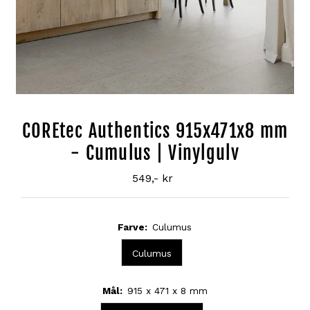
COREtec Authentics 915x471x8 mm
- Cumulus | Vinylgulv
549,- kr
Normal
pris
Farve:
Culumus
Culumus
Mål:
915 x 471 x 8 mm