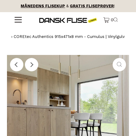
MÅNEDENS FLISEKUP
&
GRATIS FLISEPRØVER
!
0
›
COREtec Authentics 915x471x8 mm - Cumulus | Vinylgulv