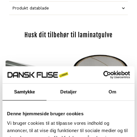
Produkt datablade
Husk dit tilbehør til laminatgulve
Samtykke
Detaljer
Om
Denne hjemmeside bruger cookies
No Noise Underlag M.
Alu Tape
Dampspærre til 8 m2
29,- kr
Normal
Vi bruger cookies til at tilpasse vores indhold og
439,- kr
Normal
pris
annoncer, til at vise dig funktioner til sociale medier og til
pris