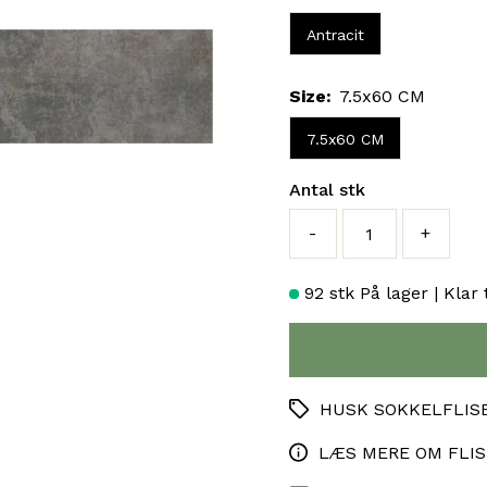
Antracit
Size:
7.5x60 CM
7.5x60 CM
Antal stk
-
+
92 stk
På lager | Klar 
HUSK SOKKELFLIS
LÆS MERE OM FLI