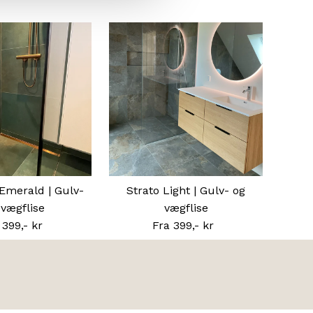
Emerald | Gulv-
Strato Light | Gulv- og
 vægflise
vægflise
 399,- kr
Normal
Fra 399,- kr
Normal
pris
pris