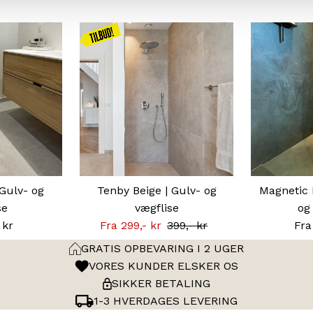
Kampagnen
gælder
frem til
31.08
 Gulv- og
Tenby Beige | Gulv- og
Magnetic 
se
vægflise
og
 kr
rmal
Tilbudsprisen
Fra 299,- kr
Normal
399,- kr
Fra
is
pris
GRATIS OPBEVARING I 2 UGER
VORES KUNDER ELSKER OS
SIKKER BETALING
1-3 HVERDAGES LEVERING