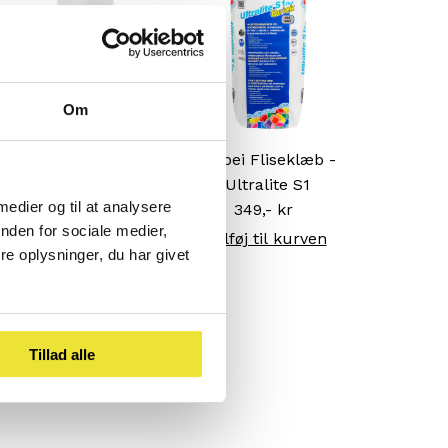
Om
Mapei Ultracolor
Mapei Fliseklæb -
Plus Fuge | 5 kg
Ultralite S1
 medier og til at analysere
349,- kr
Normal
349,- kr
Normal
nden for sociale medier,
pris
pris
Hurtig Visning
e oplysninger, du har givet
Tillad alle