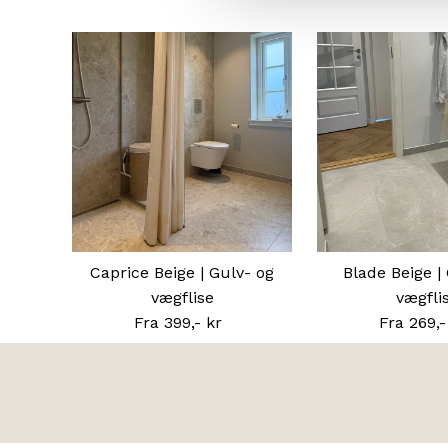
Caprice Beige | Gulv- og
Blade Beige |
vægflise
vægfli
Fra 399,- kr
Normal
Fra 269,-
No
pris
pr