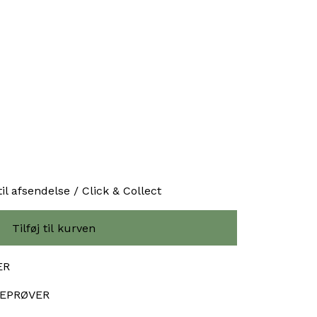
til afsendelse / Click & Collect
ER
SEPRØVER