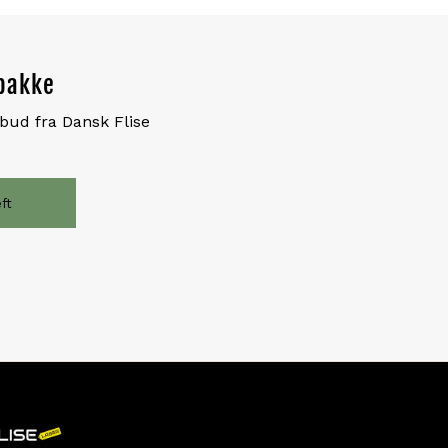
dbakke
lbud fra Dansk Flise
ft