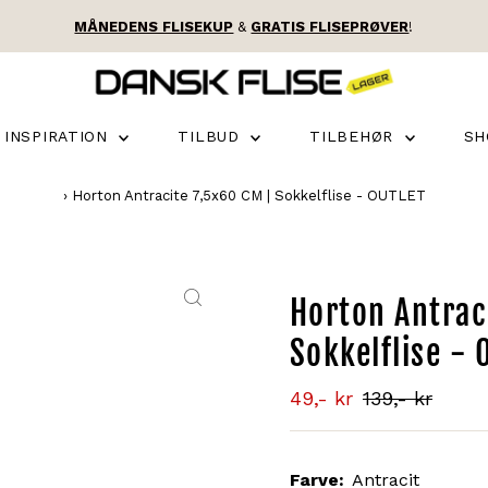
MÅNEDENS FLISEKUP
&
GRATIS FLISEPRØVER
!
INSPIRATION
TILBUD
TILBEHØR
S
›
Horton Antracite 7,5x60 CM | Sokkelflise - OUTLET
Horton Antrac
Sokkelflise - 
Tilbudsprisen
49,- kr
Normal
139,- kr
pris
Farve:
Antracit